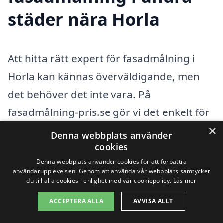
städer nära Horla
Att hitta rätt expert för fasadmålning i
Horla kan kännas överväldigande, men
det behöver det inte vara. På
fasadmålning-pris.se gör vi det enkelt för
dig att hitta professionella måleriföretag i
×
Denna webbplats använder
ditt närområde. Vi erbjuder en plattform
cookies
Denna webbplats använder cookies för att förbättra
där du kan jämföra priser och tjänster
användarupplevelsen. Genom att använda vår webbplats samtycker
du till alla cookies i enlighet med vår cookiepolicy.
Läs mer
från flera olika leverantörer. Om du inte
hittar ett passande företag direkt i Horla,
ACCEPTERA ALLA
AVVISA ALLT
finns det flera närliggande städer där du