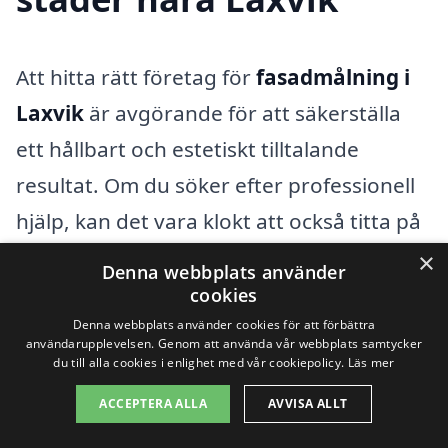
Att hitta rätt företag för
fasadmålning i
Laxvik
är avgörande för att säkerställa
ett hållbart och estetiskt tilltalande
resultat. Om du söker efter professionell
hjälp, kan det vara klokt att också titta på
alternativa städer i närheten. Det finns
×
Denna webbplats använder
flera ställen runt Laxvik med erfarna
cookies
företag som kan erbjuda sina tjänster. Här
Denna webbplats använder cookies för att förbättra
användarupplevelsen. Genom att använda vår webbplats samtycker
är några städer att överväga:
du till alla cookies i enlighet med vår cookiepolicy.
Läs mer
ACCEPTERA ALLA
AVVISA ALLT
Halmstad