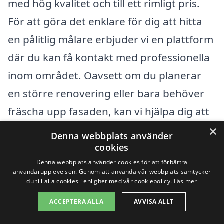
med hög kvalitet och till ett rimligt pris.
För att göra det enklare för dig att hitta
en pålitlig målare erbjuder vi en plattform
där du kan få kontakt med professionella
inom området. Oavsett om du planerar
en större renovering eller bara behöver
fräscha upp fasaden, kan vi hjälpa dig att
hitta det bästa erbjudandet.
×
Denna webbplats använder
cookies
Det kan också vara värt att överväga
Denna webbplats använder cookies för att förbättra
användarupplevelsen. Genom att använda vår webbplats samtycker
företag i närområdet för att få flera
du till alla cookies i enlighet med vår cookiepolicy.
Läs mer
alternativ och prisklasser. Här är några
ACCEPTERA ALLA
AVVISA ALLT
städer i närheten av Linköping där du kan