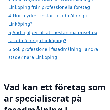
Linköping från professionella företag
4
Hur mycket kostar fasadmålning i
Linköping?
5
Vad hjälper till att bestämma priset på
fasadmålning i Linköping?
6
Sök professionell fasadmålning i andra
städer nära Linköping
Vad kan ett företag som
är specialiserat på
fasadmålning i