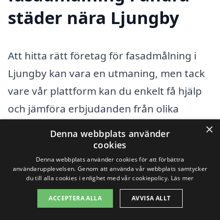
städer nära Ljungby
Att hitta rätt företag för fasadmålning i
Ljungby kan vara en utmaning, men tack
vare vår plattform kan du enkelt få hjälp
och jämföra erbjudanden från olika
yrkesverksamma. Fasadmålning är en
×
Denna webbplats använder
viktig del av underhållet av ditt hem, och
cookies
det kan göra stor skillnad för både
Denna webbplats använder cookies för att förbättra
användarupplevelsen. Genom att använda vår webbplats samtycker
utseendet och hållbarheten på din
du till alla cookies i enlighet med vår cookiepolicy.
Läs mer
fastighet. Vi erbjuder en smidig process
ACCEPTERA ALLA
AVVISA ALLT
där du kan få flera offerter och välja den