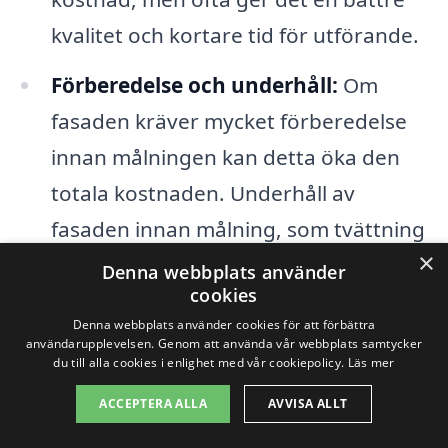
kvalitet och kortare tid för utförande.
Förberedelse och underhåll:
Om
fasaden kräver mycket förberedelse
innan målningen kan detta öka den
totala kostnaden. Underhåll av
fasaden innan målning, som tvättning
×
och reparation av skador, är
Denna webbplats använder
cookies
avgörande för ett hållbart resultat.
Denna webbplats använder cookies för att förbättra
användarupplevelsen. Genom att använda vår webbplats samtycker
Geografiskt läge:
Priserna kan variera
du till alla cookies i enlighet med vår cookiepolicy.
Läs mer
beroende på det geografiska läget.
ACCEPTERA ALLA
AVVISA ALLT
Mönsterås har sina egna