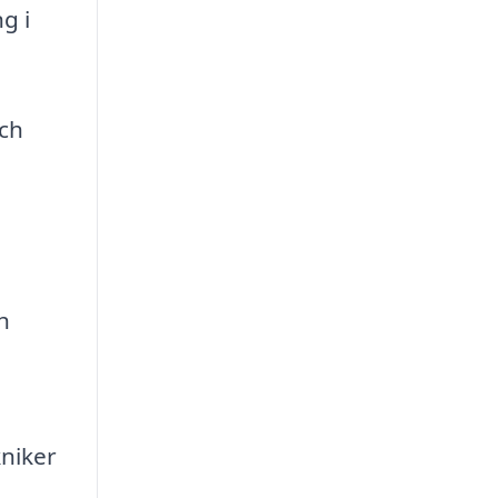
g i
och
h
niker