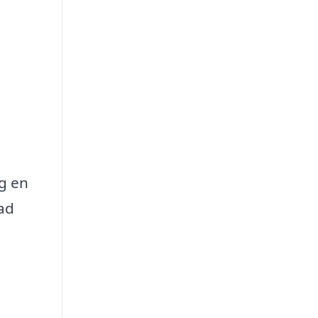
ng en
rad