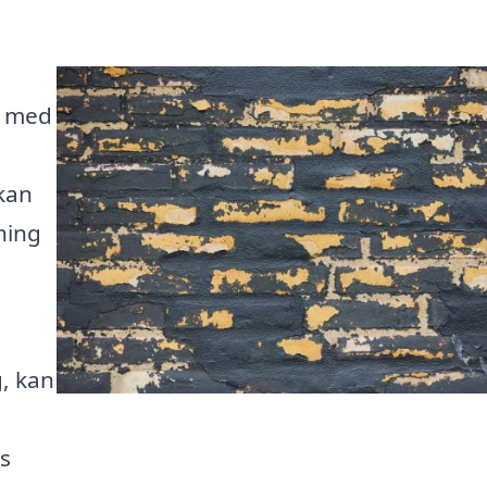
n med
kan
ning
, kan
a
s