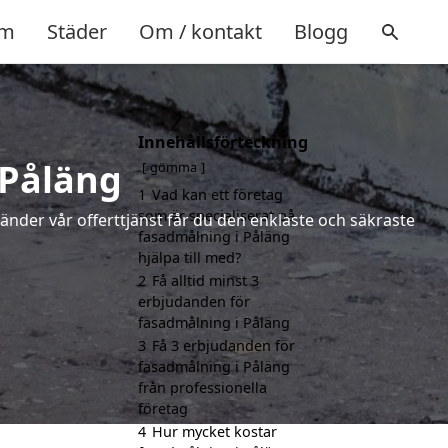
m
Städer
Om / kontakt
Blogg
Innehållsförteckning
 Påläng
gömma
1
Vad kan ett företag
som är specialiserat på
vänder vår offerttjänst får du den enklaste och säkraste
fasadmålning i Påläng
hjälpa till med?
2
Få alltid minst 3
erbjudanden för
fasadmålning i Påläng
3
Få 3 erbjudanden för
fasadmålning i Påläng
från professionella
företag
4
Hur mycket kostar