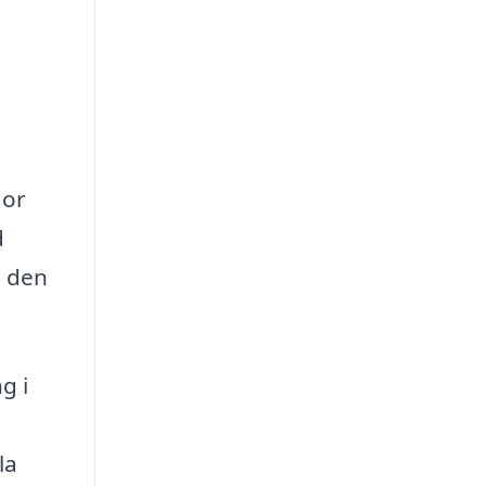
gor
d
m den
g i
la