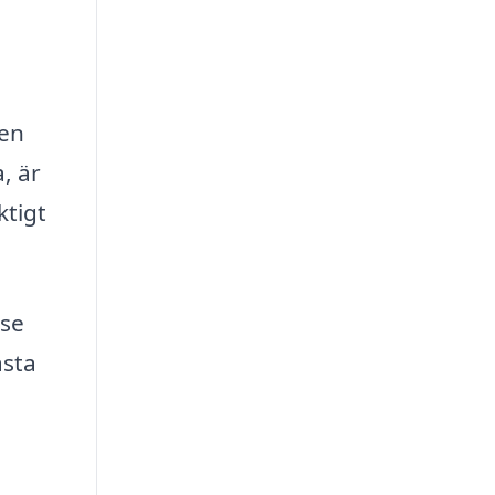
den
, är
ktigt
lse
ästa