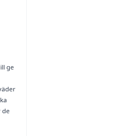
ll ge
väder
ika
r de