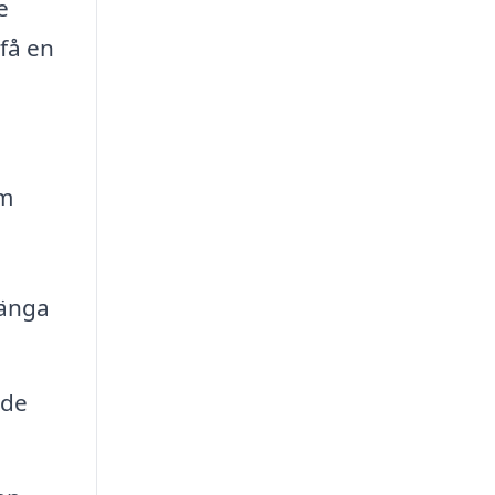
e
få en
om
länga
nde