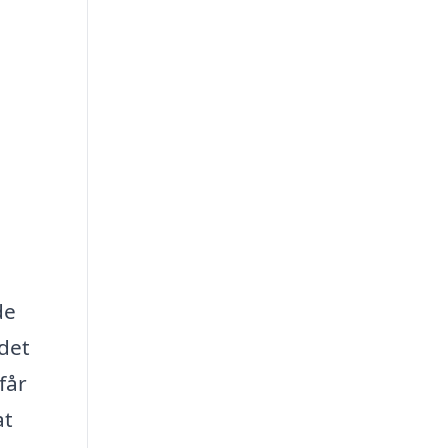
de
 det
får
at