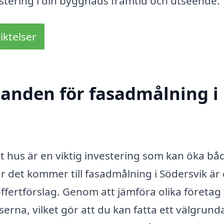
stering i din byggnads framtid och utseende.
iktelser
udanden för fasadmålning i
t hus är en viktig investering som kan öka bå
r det kommer till fasadmålning i Södersvik är
offertförslag. Genom att jämföra olika företag 
erna, vilket gör att du kan fatta ett välgrund