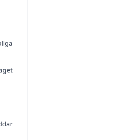
liga
aget
ddar