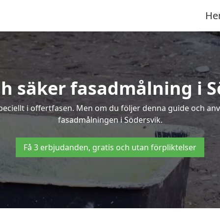
He
ch säker fasadmålning i S
peciellt i offertfasen. Men om du följer denna guide och an
fasadmålningen i Södersvik.
Få 3 erbjudanden, gratis och utan förpliktelser