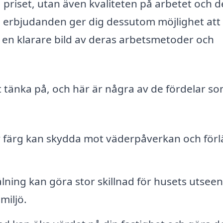
 på priset, utan även kvaliteten på arbetet och d
a erbjudanden ger dig dessutom möjlighet att 
 en klarare bild av deras arbetsmetoder och
tt tänka på, och här är några av de fördelar s
y färg kan skydda mot väderpåverkan och för
ålning kan göra stor skillnad för husets utsee
miljö.