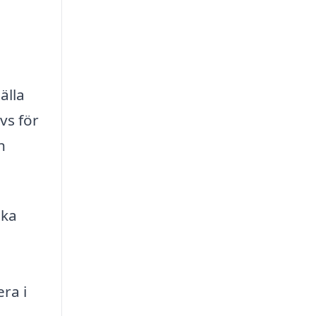
älla
vs för
h
ika
era i