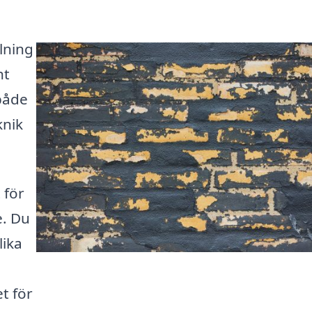
lning
ht
både
knik
 för
e. Du
lika
et för