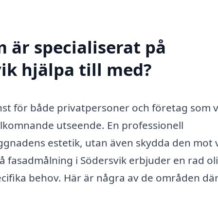
 är specialiserat på
k hjälpa till med?
nst för både privatpersoner och företag som vi
älkomnande utseende. En professionell
yggnadens estetik, utan även skydda den mot 
på fasadmålning i Södersvik erbjuder en rad ol
ecifika behov. Här är några av de områden dä