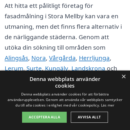
Att hitta ett pålitligt företag för
fasadmålning i Stora Mellby kan vara en
utmaning, men det finns flera alternativ i
de närliggande städerna. Genom att
utöka din sökning till områden som
Alingsås
,
Nora
,
Vårgårda
,
Herrljunga
,
Lerum
,
Surte
,
Kungälv
,
Landskrona
och
×
Götborg kan du hitta duktiga hantverkare
Denna webbplats använder
cookies
som erbjuder konkurrenskraftiga priser
Denna webbplats använder cookies för att förbättra
och hög kvalitet på sina tjänster.
användarupplevelsen. Genom att använda vår webbplats samtycker
du till alla cookies i enlighet med vår cookiepolicy.
Läs mer
När du ser efter ett företag för
ACCEPTERA ALLA
AVVISA ALLT
fasadmålning, tänk på att det är viktigt att