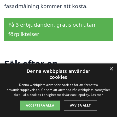
fasadmålning kommer att kosta.
Få 3 erbjudanden, gratis och utan
förpliktelser
Sök efter en
×
Denna webbplats använder
professionell för
cookies
fasadmålning i andra
Denna webbplats använder cookies för att förbättra
användarupplevelsen. Genom att använda vår webbplats samtycker
du till alla cookies i enlighet med vår cookiepolicy.
Läs mer
städer nära Svärtinge
ACCEPTERA ALLA
AVVISA ALLT