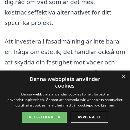
dig råd om vad som är det mest
kostnadseffektiva alternativet för ditt
specifika projekt.
Att investera i fasadmålning är inte bara
en fråga om estetik; det handlar också om
att skydda din fastighet mot väder och
slitage. Med rätt kunskap och några
×
Denna webbplats använder
välgrundade val kan du hitta en pålitlig
cookies
entreprenör som kan erbjuda
Denna webbplats använder cookies för att förbättra
användarupplevelsen. Genom att använda vår webbplats samtycker
konkurrenskraftiga priser för
du till alla cookies i enlighet med vår cookiepolicy.
Läs mer
fasadmålning i Viskafors. Tveka inte att
ACCEPTERA ALLA
AVVISA ALLT
jämföra olika alternativ och rådfråga flera