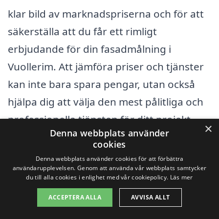
klar bild av marknadspriserna och för att
säkerställa att du får ett rimligt
erbjudande för din fasadmålning i
Vuollerim. Att jämföra priser och tjänster
kan inte bara spara pengar, utan också
hjälpa dig att välja den mest pålitliga och
professionella tjänsten för ditt projekt.
×
Denna webbplats använder
cookies
Sammanfattningsvis, när du planerar
Denna webbplats använder cookies för att förbättra
fasadmålning i Vuollerim, är det viktigt att
användarupplevelsen. Genom att använda vår webbplats samtycker
du till alla cookies i enlighet med vår cookiepolicy.
Läs mer
överväga dessa faktorer för att få en
ACCEPTERA ALLA
AVVISA ALLT
rättvis uppskattning av kostnaderna.